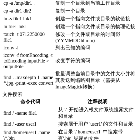
cp -a /tmp/dir1 .
复制一个目录到当前工作目录
cp -a dir1 dir2
复制一个目录
ln -s file1 lnk1
创建一个指向文件或目录的软链接
ln file1 lnk1
创建一个指向文件或目录的物理链接
touch -t 0712250000
修改一个文件或目录的时间戳 -
file1
(YYMMDDhhmm)
iconv -l
列出已知的编码
iconv -f fromEncoding -t
改变字符的编码
toEncoding inputFile >
outputFile
批量调整当前目录中的文件大小并将
find . -maxdepth 1 -name
其发送到缩略图目录（需要从
*.jpg -print -exec convert
ImageMagick转换）
文件搜索
命令代码
注释说明
从 '/' 开始进入根文件系统搜索文件
find / -name file1
和目录
find / -user user1
搜索属于用户 'user1' 的文件和目录
在目录 '/ home/user1' 中搜索带
find /home/user1 -name
\*.bin
有'.bin' 结尾的文件