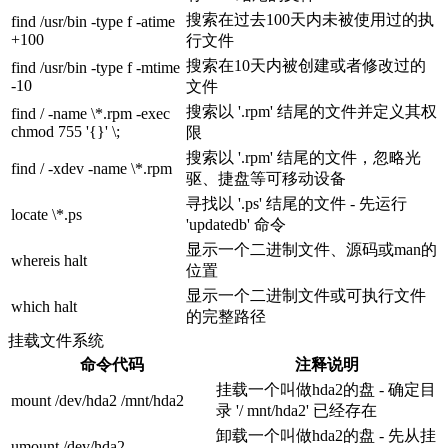
搜索在过去100天内未被使用过的执
find /usr/bin -type f -atime
+100
行文件
搜索在10天内被创建或者修改过的
find /usr/bin -type f -mtime
-10
文件
搜索以 '.rpm' 结尾的文件并定义其权
find / -name \*.rpm -exec
chmod 755 '{}' \;
限
搜索以 '.rpm' 结尾的文件，忽略光
find / -xdev -name \*.rpm
驱、捷盘等可移动设备
寻找以 '.ps' 结尾的文件 - 先运行
locate \*.ps
'updatedb' 命令
显示一个二进制文件、源码或man的
whereis halt
位置
显示一个二进制文件或可执行文件
which halt
的完整路径
挂载文件系统
命令代码
注释说明
挂载一个叫做hda2的盘 - 确定目
mount /dev/hda2 /mnt/hda2
录 '/ mnt/hda2' 已经存在
卸载一个叫做hda2的盘 - 先从挂
umount /dev/hda2