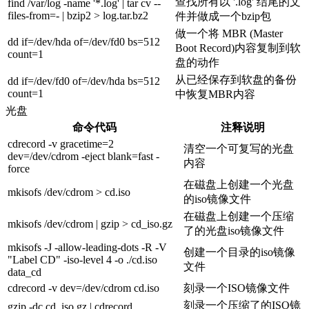
查找所有以 '.log' 结尾的文
find /var/log -name '*.log' | tar cv --
files-from=- | bzip2 > log.tar.bz2
件并做成一个bzip包
做一个将 MBR (Master
dd if=/dev/hda of=/dev/fd0 bs=512
Boot Record)内容复制到软
count=1
盘的动作
从已经保存到软盘的备份
dd if=/dev/fd0 of=/dev/hda bs=512
count=1
中恢复MBR内容
光盘
命令代码
注释说明
cdrecord -v gracetime=2
清空一个可复写的光盘
dev=/dev/cdrom -eject blank=fast -
内容
force
在磁盘上创建一个光盘
mkisofs /dev/cdrom > cd.iso
的iso镜像文件
在磁盘上创建一个压缩
mkisofs /dev/cdrom | gzip > cd_iso.gz
了的光盘iso镜像文件
mkisofs -J -allow-leading-dots -R -V
创建一个目录的iso镜像
"Label CD" -iso-level 4 -o ./cd.iso
文件
data_cd
cdrecord -v dev=/dev/cdrom cd.iso
刻录一个ISO镜像文件
刻录一个压缩了的ISO镜
gzip -dc cd_iso.gz | cdrecord