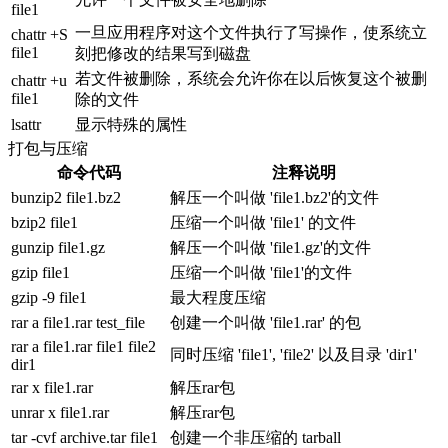
file1
一旦应用程序对这个文件执行了写操作，使系统立
chattr +S
file1
刻把修改的结果写到磁盘
若文件被删除，系统会允许你在以后恢复这个被删
chattr +u
file1
除的文件
lsattr
显示特殊的属性
打包与压缩
命令代码
注释说明
bunzip2 file1.bz2
解压一个叫做 'file1.bz2'的文件
bzip2 file1
压缩一个叫做 'file1' 的文件
gunzip file1.gz
解压一个叫做 'file1.gz'的文件
gzip file1
压缩一个叫做 'file1'的文件
gzip -9 file1
最大程度压缩
rar a file1.rar test_file
创建一个叫做 'file1.rar' 的包
rar a file1.rar file1 file2
同时压缩 'file1', 'file2' 以及目录 'dir1'
dir1
rar x file1.rar
解压rar包
unrar x file1.rar
解压rar包
tar -cvf archive.tar file1
创建一个非压缩的 tarball