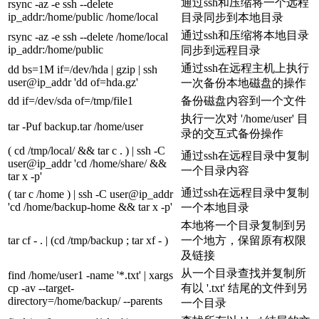
通过ssh和压缩将一个远程
rsync -az -e ssh --delete
ip_addr:/home/public /home/local
目录同步到本地目录
通过ssh和压缩将本地目录
rsync -az -e ssh --delete /home/local
ip_addr:/home/public
同步到远程目录
通过ssh在远程主机上执行
dd bs=1M if=/dev/hda | gzip | ssh
user@ip_addr 'dd of=hda.gz'
一次备份本地磁盘的操作
dd if=/dev/sda of=/tmp/file1
备份磁盘内容到一个文件
执行一次对 '/home/user' 目
tar -Puf backup.tar /home/user
录的交互式备份操作
( cd /tmp/local/ && tar c . ) | ssh -C
通过ssh在远程目录中复制
user@ip_addr 'cd /home/share/ &&
一个目录内容
tar x -p'
通过ssh在远程目录中复制
( tar c /home ) | ssh -C user@ip_addr
'cd /home/backup-home && tar x -p'
一个本地目录
本地将一个目录复制到另
tar cf - . | (cd /tmp/backup ; tar xf - )
一个地方，保留原有权限
及链接
从一个目录查找并复制所
find /home/user1 -name '*.txt' | xargs
cp -av --target-
有以 '.txt' 结尾的文件到另
directory=/home/backup/ --parents
一个目录