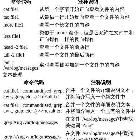
命令代码
注释说明
cat file1
从第一个字节开始正向查看文件的内容
tac file1
从最后一行开始反向查看一个文件的内容
more file1
查看一个长文件的内容
类似于 'more' 命令，但是它允许在文件中和
less file1
正向操作一样的反向操作
head -2 file1
查看一个文件的前两行
tail -2 file1
查看一个文件的最后两行
tail -f
实时查看被添加到一个文件中的内容
/var/log/messages
文本处理
命令代码
注释说明
合并一个文件的详细说明文本，
cat file1 | command( sed, grep,
awk, grep, etc...) > result.txt
并将简介写入一个新文件中
合并一个文件的详细说明文本，
cat file1 | command( sed, grep,
awk, grep, etc...) >> result.txt
并将简介写入一个已有的文件中
在文件 '/var/log/messages'中查找
grep Aug /var/log/messages
关键词"Aug"
在文件 '/var/log/messages'中查找
grep ^Aug /var/log/messages
以"Aug"开始的词汇