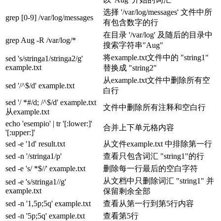
选择 '/var/log/messages' 文件中所
grep [0-9] /var/log/messages
有包含数字的行
在目录 '/var/log' 及随后的目录中
grep Aug -R /var/log/*
搜索字符串"Aug"
将example.txt文件中的 "string1"
sed 's/stringa1/stringa2/g'
example.txt
替换成 "string2"
从example.txt文件中删除所有空
sed '/^$/d' example.txt
白行
sed '/ *#/d; /^$/d' example.txt
文件中删除所有注释和空白行
从example.txt
echo 'esempio' | tr '[:lower:]'
合并上下单元格内容
'[:upper:]'
sed -e '1d' result.txt
从文件example.txt 中排除第一行
sed -n '/stringa1/p'
查看只包含词汇 "string1"的行
sed -e 's/ *$//' example.txt
删除每一行最后的空白字符
从文档中只删除词汇 "string1" 并
sed -e 's/stringa1//g'
example.txt
保留剩余全部
sed -n '1,5p;5q' example.txt
查看从第一行到第5行内容
sed -n '5p;5q' example.txt
查看第5行