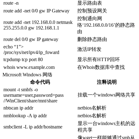
route -n
显示路由表
route add -net 0/0 gw IP Gateway
控制预设网关
控制通向网
route add -net 192.168.0.0 netmask
络‘192.168.0.0/16’的静态路
255.255.0.0 gw 192.168.1.1
由
route del 0/0 gw IP gateway
删除静态路由
echo “1”>
激活IP转发
/proc/sys/net/ipv4/ip_foward
tcpdump tcp port 80
显示所有HTTP回环
whois www.example.com
在Whois数据库中查找
Microsoft Windows 网络
命令代码
注释说明
mount -t smbfs -o
挂载一个windows网络共享
username=user,password=pass
//WinClient/share/mnt/share
nbtscan ip addr
netbios名解析
nmblookup -A ip addr
netbios名解析
显示一台windows主机的远
smbclient -L ip addr/hostname
程共享
像wget一样能够通过smb从