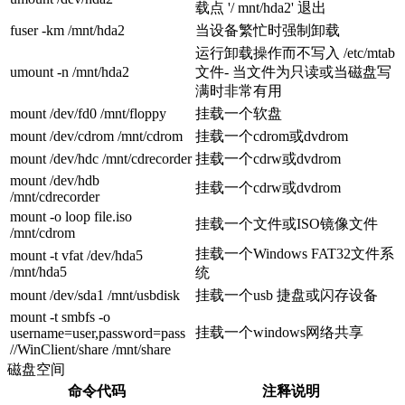
载点 '/ mnt/hda2' 退出
fuser -km /mnt/hda2
当设备繁忙时强制卸载
运行卸载操作而不写入 /etc/mtab
umount -n /mnt/hda2
文件- 当文件为只读或当磁盘写
满时非常有用
mount /dev/fd0 /mnt/floppy
挂载一个软盘
mount /dev/cdrom /mnt/cdrom
挂载一个cdrom或dvdrom
mount /dev/hdc /mnt/cdrecorder
挂载一个cdrw或dvdrom
mount /dev/hdb
挂载一个cdrw或dvdrom
/mnt/cdrecorder
mount -o loop file.iso
挂载一个文件或ISO镜像文件
/mnt/cdrom
挂载一个Windows FAT32文件系
mount -t vfat /dev/hda5
/mnt/hda5
统
mount /dev/sda1 /mnt/usbdisk
挂载一个usb 捷盘或闪存设备
mount -t smbfs -o
挂载一个windows网络共享
username=user,password=pass
//WinClient/share /mnt/share
磁盘空间
命令代码
注释说明