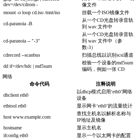
dev=/dev/cdrom -
像文件
mount -o loop cd.iso /mnt/iso
挂载一个ISO镜像文件
从一个CD光盘转录音轨
cd-paranoia -B
到 wav 文件中
从一个CD光盘转录音轨
cd-paranoia -- "-3"
到 wav 文件中（参
数-3）
cdrecord --scanbus
扫描总线以识别scsi通道
校验一个设备的md5sum
dd if=/dev/hdc | md5sum
编码，例如一张 CD
网络
命令代码
注释说明
以dhcp模式启用‘eth0’网络
dhclient eth0
设备
ethtool eth0
显示网卡‘eth0’的流量统计
查找主机名以解析名称与
host www.example.com
IP地址及镜像
hostname
显示主机名
ifconfig eth0
显示一个以太网卡的配置