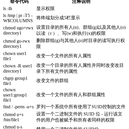
命令代码
注释说明
ls -lh
显示权限
ls /tmp | pr -T5 -
将终端划分成5栏显示
W$COLUMNS
设置目录的所有人(u)、群组(g)以及其他人(o)
chmod ugo+rwx
directory1
以读（r ）、写(w)和执行(x)的权限
删除群组(g)与其他人(o)对目录的读写执行权
chmod go-rwx
directory1
限
chown user1
改变一个文件的所有人属性
file1
改变一个目录的所有人属性并同时改变改目
chown -R user1
directory1
录下所有文件的属性
chgrp group1
改变文件的群组
file1
chown
改变一个文件的所有人和群组属性
user1:group1
file1
find / -perm -u+s
罗列一个系统中所有使用了SUID控制的文件
设置一个二进制文件的 SUID 位 - 运行该文
chmod u+s
/bin/file1
件的用户也被赋予和所有者同样的权限
chmod u-s