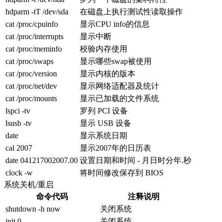
hdparm -tT /dev/sda
在磁盘上执行测试性读取操作
cat /proc/cpuinfo
显示CPU info的信息
cat /proc/interrupts
显示中断
cat /proc/meminfo
校验内存使用
cat /proc/swaps
显示哪些swap被使用
cat /proc/version
显示内核的版本
cat /proc/net/dev
显示网络适配器及统计
cat /proc/mounts
显示已加载的文件系统
lspci -tv
罗列 PCI 设备
lsusb -tv
显示 USB 设备
date
显示系统日期
cal 2007
显示2007年的日历表
date 041217002007.00
设置日期和时间 - 月日时分年.秒
clock -w
将时间修改保存到 BIOS
系统关机/重启
命令代码
注释说明
shutdown -h now
关闭系统
init 0
关闭系统