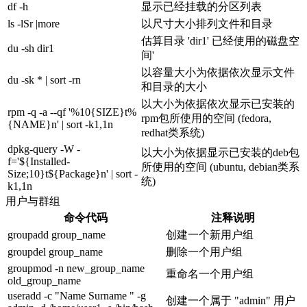
df -h
显示已经挂载的分区列表
ls -lSr |more
以尺寸大小排列文件和目录
估算目录 'dir1' 已经使用的磁盘空
du -sh dir1
间'
以容量大小为依据依次显示文件
du -sk * | sort -rn
和目录的大小
以大小为依据依次显示已安装的
rpm -q -a --qf '%10{SIZE}t%
rpm包所使用的空间 (fedora,
{NAME}n' | sort -k1,1n
redhat类系统)
dpkg-query -W -
以大小为依据显示已安装的deb包
f='${Installed-
所使用的空间 (ubuntu, debian类系
Size;10}t${Package}n' | sort -
统)
k1,1n
用户与群组
命令代码
注释说明
groupadd group_name
创建一个新用户组
groupdel group_name
删除一个用户组
groupmod -n new_group_name
重命名一个用户组
old_group_name
useradd -c "Name Surname " -g
创建一个属于 "admin" 用户