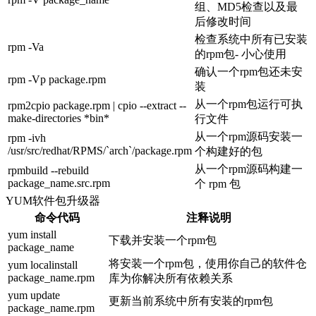
组、MD5检查以及最
后修改时间
检查系统中所有已安装
rpm -Va
的rpm包- 小心使用
确认一个rpm包还未安
rpm -Vp package.rpm
装
从一个rpm包运行可执
rpm2cpio package.rpm | cpio --extract --
make-directories *bin*
行文件
从一个rpm源码安装一
rpm -ivh
/usr/src/redhat/RPMS/`arch`/package.rpm
个构建好的包
从一个rpm源码构建一
rpmbuild --rebuild
package_name.src.rpm
个 rpm 包
YUM软件包升级器
命令代码
注释说明
yum install
下载并安装一个rpm包
package_name
将安装一个rpm包，使用你自己的软件仓
yum localinstall
package_name.rpm
库为你解决所有依赖关系
yum update
更新当前系统中所有安装的rpm包
package_name.rpm