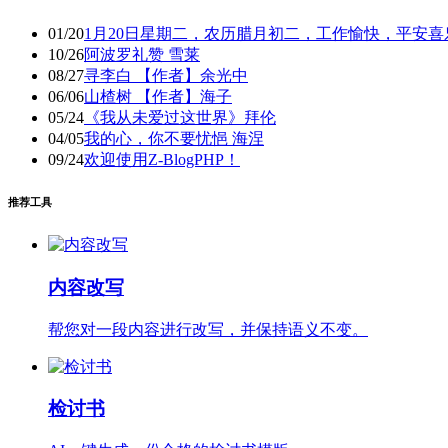
01/20
1月20日星期二，农历腊月初二，工作愉快，平安喜
10/26
阿波罗礼赞 雪莱
08/27
寻李白 【作者】余光中
06/06
山楂树 【作者】海子
05/24
《我从未爱过这世界》拜伦
04/05
我的心，你不要忧悒 海涅
09/24
欢迎使用Z-BlogPHP！
推荐工具
内容改写
帮您对一段内容进行改写，并保持语义不变。
检讨书