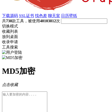
下载源码
SSL证书
找色差
聊天室
日历壁纸
共
738
款工具，被使用
40103812
次
切换模式
收藏列表
放到桌面
收录申请
工具搜索
MD5加密
点击收藏