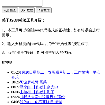
点击检查
演示数据
清空数据
关于JSON校验工具介绍：
1、本工具可以检测json代码格式的正确性，如有错误会进行
提示。
2、输入要检测的json代码，点击“开始检查”按钮即可。
3、点击“清空”按钮，即可清空输入的代码。
推荐阅读
01/20
1月20日星期二，农历腊月初二，工作愉快，平安
喜乐
10/26
阿波罗礼赞 雪莱
08/27
寻李白 【作者】余光中
06/06
山楂树 【作者】海子
05/24
《我从未爱过这世界》拜伦
04/05
我的心，你不要忧悒 海涅