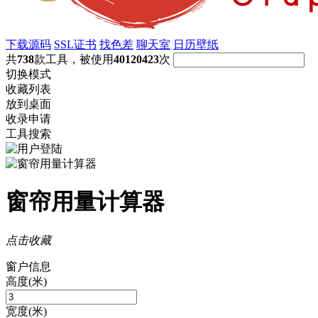
下载源码
SSL证书
找色差
聊天室
日历壁纸
共
738
款工具，被使用
40120423
次
切换模式
收藏列表
放到桌面
收录申请
工具搜索
窗帘用量计算器
点击收藏
窗户信息
高度(米)
宽度(米)