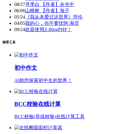
08/27
寻李白 【作者】余光中
06/06
山楂树 【作者】海子
05/24
《我从未爱过这世界》拜伦
04/05
我的心，你不要忧悒 海涅
09/24
欢迎使用Z-BlogPHP！
推荐工具
初中作文
AI助您探索初中生的世界！
BCC校验在线计算
BCC校验(异或校验)在线计算工具