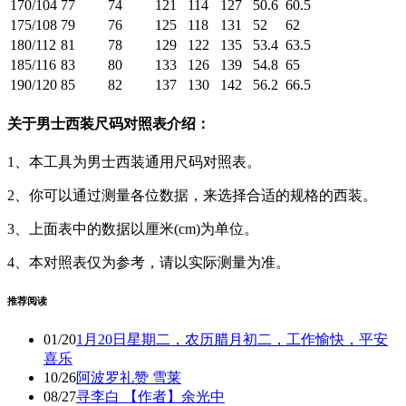
170/104
77
74
121
114
127
50.6
60.5
175/108
79
76
125
118
131
52
62
180/112
81
78
129
122
135
53.4
63.5
185/116
83
80
133
126
139
54.8
65
190/120
85
82
137
130
142
56.2
66.5
关于男士西装尺码对照表介绍：
1、本工具为男士西装通用尺码对照表。
2、你可以通过测量各位数据，来选择合适的规格的西装。
3、上面表中的数据以厘米(cm)为单位。
4、本对照表仅为参考，请以实际测量为准。
推荐阅读
01/20
1月20日星期二，农历腊月初二，工作愉快，平安
喜乐
10/26
阿波罗礼赞 雪莱
08/27
寻李白 【作者】余光中