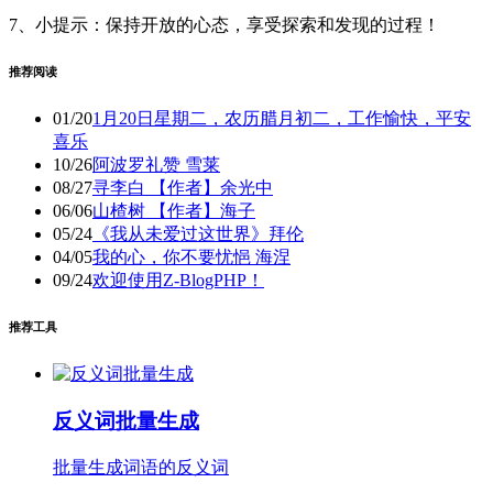
7、小提示：保持开放的心态，享受探索和发现的过程！
推荐阅读
01/20
1月20日星期二，农历腊月初二，工作愉快，平安
喜乐
10/26
阿波罗礼赞 雪莱
08/27
寻李白 【作者】余光中
06/06
山楂树 【作者】海子
05/24
《我从未爱过这世界》拜伦
04/05
我的心，你不要忧悒 海涅
09/24
欢迎使用Z-BlogPHP！
推荐工具
反义词批量生成
批量生成词语的反义词