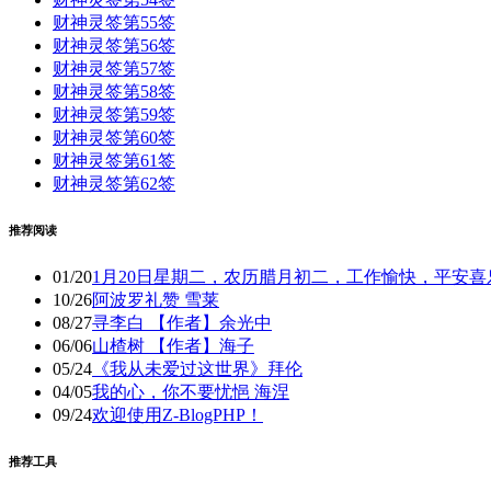
财神灵签第55签
财神灵签第56签
财神灵签第57签
财神灵签第58签
财神灵签第59签
财神灵签第60签
财神灵签第61签
财神灵签第62签
推荐阅读
01/20
1月20日星期二，农历腊月初二，工作愉快，平安喜
10/26
阿波罗礼赞 雪莱
08/27
寻李白 【作者】余光中
06/06
山楂树 【作者】海子
05/24
《我从未爱过这世界》拜伦
04/05
我的心，你不要忧悒 海涅
09/24
欢迎使用Z-BlogPHP！
推荐工具