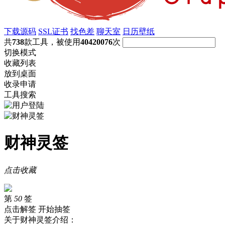
下载源码
SSL证书
找色差
聊天室
日历壁纸
共
738
款工具，被使用
40420076
次
切换模式
收藏列表
放到桌面
收录申请
工具搜索
财神灵签
点击收藏
第
50
签
点击解签
开始抽签
关于财神灵签介绍：