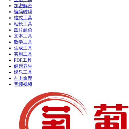
加密解密
编码转码
格式工具
站长工具
图片颜色
文本工具
数学工具
生成工具
实用工具
PDF工具
健康养生
娱乐工具
占卜命理
音频视频