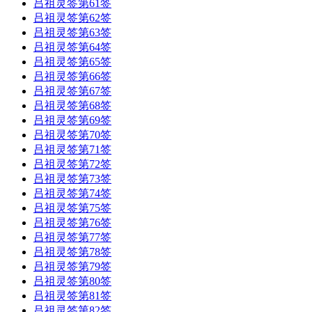
吕祖灵签第61签
吕祖灵签第62签
吕祖灵签第63签
吕祖灵签第64签
吕祖灵签第65签
吕祖灵签第66签
吕祖灵签第67签
吕祖灵签第68签
吕祖灵签第69签
吕祖灵签第70签
吕祖灵签第71签
吕祖灵签第72签
吕祖灵签第73签
吕祖灵签第74签
吕祖灵签第75签
吕祖灵签第76签
吕祖灵签第77签
吕祖灵签第78签
吕祖灵签第79签
吕祖灵签第80签
吕祖灵签第81签
吕祖灵签第82签