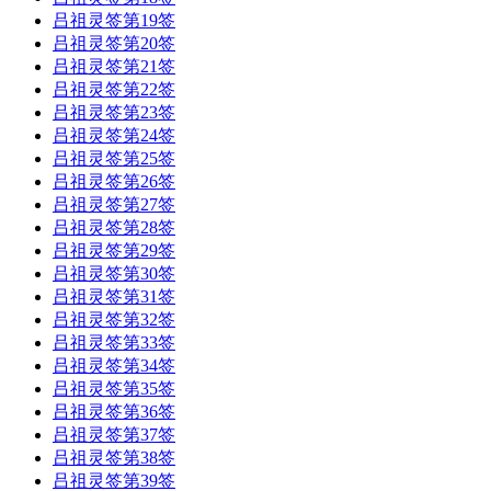
吕祖灵签第19签
吕祖灵签第20签
吕祖灵签第21签
吕祖灵签第22签
吕祖灵签第23签
吕祖灵签第24签
吕祖灵签第25签
吕祖灵签第26签
吕祖灵签第27签
吕祖灵签第28签
吕祖灵签第29签
吕祖灵签第30签
吕祖灵签第31签
吕祖灵签第32签
吕祖灵签第33签
吕祖灵签第34签
吕祖灵签第35签
吕祖灵签第36签
吕祖灵签第37签
吕祖灵签第38签
吕祖灵签第39签