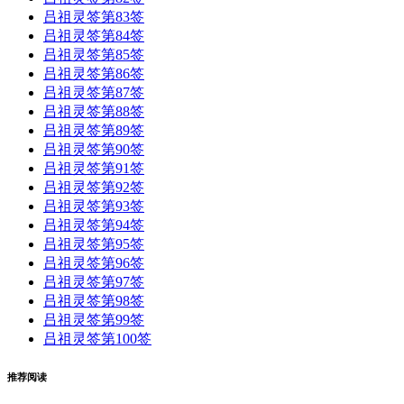
吕祖灵签第83签
吕祖灵签第84签
吕祖灵签第85签
吕祖灵签第86签
吕祖灵签第87签
吕祖灵签第88签
吕祖灵签第89签
吕祖灵签第90签
吕祖灵签第91签
吕祖灵签第92签
吕祖灵签第93签
吕祖灵签第94签
吕祖灵签第95签
吕祖灵签第96签
吕祖灵签第97签
吕祖灵签第98签
吕祖灵签第99签
吕祖灵签第100签
推荐阅读