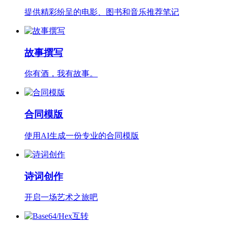
提供精彩纷呈的电影、图书和音乐推荐笔记
故事撰写
你有酒，我有故事。
合同模版
使用AI生成一份专业的合同模版
诗词创作
开启一场艺术之旅吧