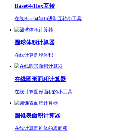
Base64/Hex互转
在线Base64与16进制互转小工具
圆球体积计算器
在线计算圆球体积
在线圆形面积计算器
在线计算圆形面积的小工具
圆锥表面积计算器
在线计算圆锥体的表面积