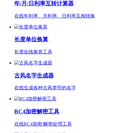
年/月/日利率互转计算器
在线年利率、月利率、日利率互相转换
长度单位换算
长度在线换算工具
古风名字生成器
在线生成各种古风类型的名字
RC4加密解密工具
在线RC4加密/解密处理工具