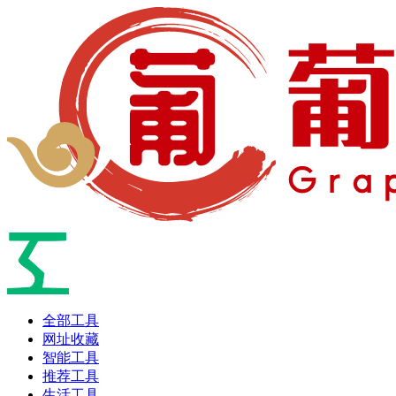
全部工具
网址收藏
智能工具
推荐工具
生活工具