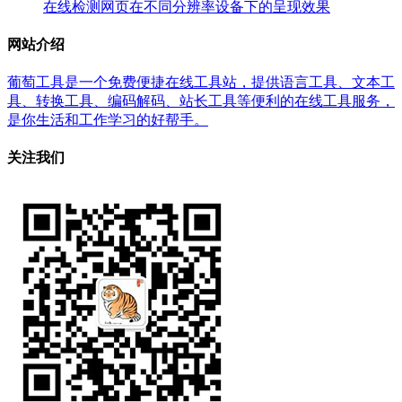
在线检测网页在不同分辨率设备下的呈现效果
网站介绍
葡萄工具是一个免费便捷在线工具站，提供语言工具、文本工
具、转换工具、编码解码、站长工具等便利的在线工具服务，
是你生活和工作学习的好帮手。
关注我们