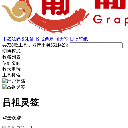
下载源码
SSL证书
找色差
聊天室
日历壁纸
共
738
款工具，被使用
40361142
次
切换模式
收藏列表
放到桌面
收录申请
工具搜索
吕祖灵签
点击收藏