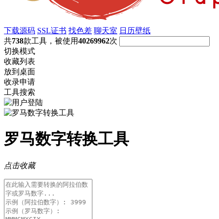
下载源码
SSL证书
找色差
聊天室
日历壁纸
共
738
款工具，被使用
40269962
次
切换模式
收藏列表
放到桌面
收录申请
工具搜索
罗马数字转换工具
点击收藏