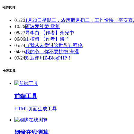
推荐阅读
01/20
1月20日星期二，农历腊月初二，工作愉快，平安喜
10/26
阿波罗礼赞 雪莱
08/27
寻李白 【作者】余光中
06/06
山楂树 【作者】海子
05/24
《我从未爱过这世界》拜伦
04/05
我的心，你不要忧悒 海涅
09/24
欢迎使用Z-BlogPHP！
推荐工具
前端工具
HTML页面生成工具
姻缘在线测算