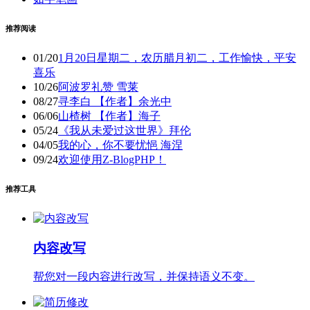
推荐阅读
01/20
1月20日星期二，农历腊月初二，工作愉快，平安
喜乐
10/26
阿波罗礼赞 雪莱
08/27
寻李白 【作者】余光中
06/06
山楂树 【作者】海子
05/24
《我从未爱过这世界》拜伦
04/05
我的心，你不要忧悒 海涅
09/24
欢迎使用Z-BlogPHP！
推荐工具
内容改写
帮您对一段内容进行改写，并保持语义不变。