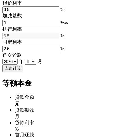
报价利率
%
加减基数
‱
执行利率
%
固定利率
%
首次还款
年
月
点击计算
等额本金
贷款金额
元
贷款期数
月
贷款利率
%
首月还款