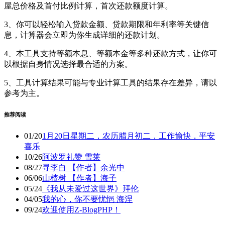
屋总价格及首付比例计算，首次还款额度计算。
3、你可以轻松输入贷款金额、贷款期限和年利率等关键信
息，计算器会立即为你生成详细的还款计划。
4、本工具支持等额本息、等额本金等多种还款方式，让你可
以根据自身情况选择最合适的方案。
5、工具计算结果可能与专业计算工具的结果存在差异，请以
参考为主。
推荐阅读
01/20
1月20日星期二，农历腊月初二，工作愉快，平安
喜乐
10/26
阿波罗礼赞 雪莱
08/27
寻李白 【作者】余光中
06/06
山楂树 【作者】海子
05/24
《我从未爱过这世界》拜伦
04/05
我的心，你不要忧悒 海涅
09/24
欢迎使用Z-BlogPHP！