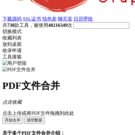
下载源码
SSL证书
找色差
聊天室
日历壁纸
共
738
款工具，被使用
40216349
次
切换模式
收藏列表
放到桌面
收录申请
工具搜索
PDF文件合并
点击收藏
点击上传或将PDF文件拖拽到此处
开始合并
清空数据
关于多个PDF文件合并介绍：