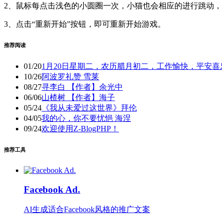
2、鼠标每点击浅色的小圆圈一次，小猫也会相应的进行跳动
3、点击“重新开始”按钮，即可重新开始游戏。
推荐阅读
01/20
1月20日星期二，农历腊月初二，工作愉快，平安喜
10/26
阿波罗礼赞 雪莱
08/27
寻李白 【作者】余光中
06/06
山楂树 【作者】海子
05/24
《我从未爱过这世界》拜伦
04/05
我的心，你不要忧悒 海涅
09/24
欢迎使用Z-BlogPHP！
推荐工具
Facebook Ad.
AI生成适合Facebook风格的推广文案