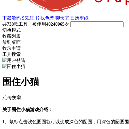
下载源码
SSL证书
找色差
聊天室
日历壁纸
共
738
款工具，被使用
40240965
次
切换模式
收藏列表
放到桌面
收录申请
工具搜索
围住小猫
点击收藏
关于围住小猫游戏介绍：
1、鼠标点击浅色圈圈就可以变成深色的圆圈，用深色的圆圈