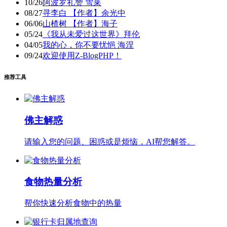
10/26
阿波罗礼赞 雪莱
08/27
寻李白 【作者】余光中
06/06
山楂树 【作者】海子
05/24
《我从未爱过这世界》拜伦
04/05
我的心，你不要忧悒 海涅
09/24
欢迎使用Z-BlogPHP！
推荐工具
佛主解惑
请输入您的问题、困惑或是烦恼，AI帮您解答。
食物热量分析
帮你快速分析食物中的热量