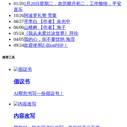
01/20
1月20日星期二，农历腊月初二，工作愉快，平安
喜乐
10/26
阿波罗礼赞 雪莱
08/27
寻李白 【作者】余光中
06/06
山楂树 【作者】海子
05/24
《我从未爱过这世界》拜伦
04/05
我的心，你不要忧悒 海涅
09/24
欢迎使用Z-BlogPHP！
推荐工具
倡议书
AI帮您书写一份倡议书！
内容改写