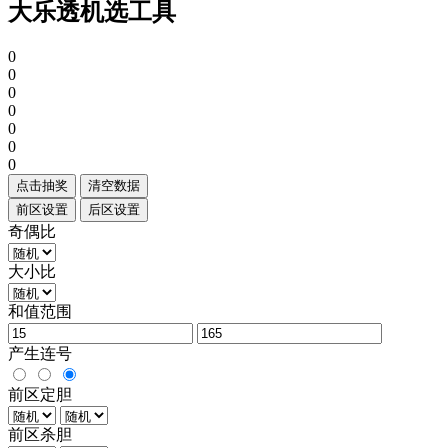
大乐透机选工具
0
0
0
0
0
0
0
点击抽奖
清空数据
前区设置
后区设置
奇偶比
大小比
和值范围
产生连号
前区定胆
前区杀胆