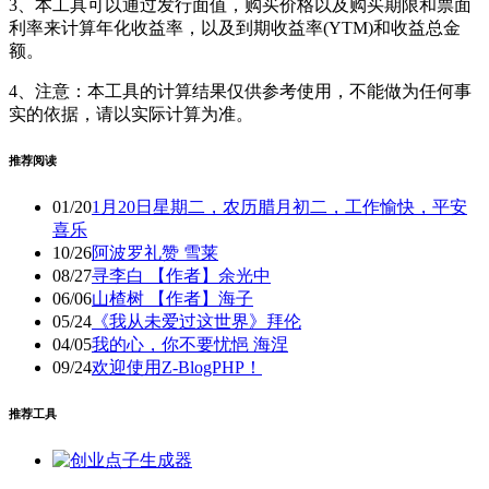
3、本工具可以通过发行面值，购买价格以及购买期限和票面
利率来计算年化收益率，以及到期收益率(YTM)和收益总金
额。
4、注意：本工具的计算结果仅供参考使用，不能做为任何事
实的依据，请以实际计算为准。
推荐阅读
01/20
1月20日星期二，农历腊月初二，工作愉快，平安
喜乐
10/26
阿波罗礼赞 雪莱
08/27
寻李白 【作者】余光中
06/06
山楂树 【作者】海子
05/24
《我从未爱过这世界》拜伦
04/05
我的心，你不要忧悒 海涅
09/24
欢迎使用Z-BlogPHP！
推荐工具