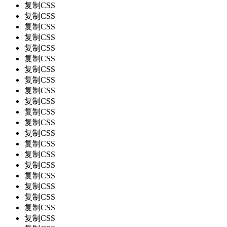
复制CSS
复制CSS
复制CSS
复制CSS
复制CSS
复制CSS
复制CSS
复制CSS
复制CSS
复制CSS
复制CSS
复制CSS
复制CSS
复制CSS
复制CSS
复制CSS
复制CSS
复制CSS
复制CSS
复制CSS
复制CSS