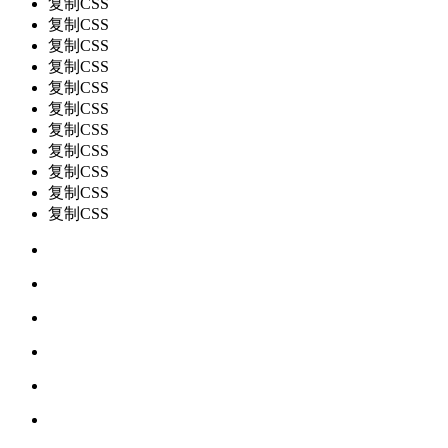
复制CSS
复制CSS
复制CSS
复制CSS
复制CSS
复制CSS
复制CSS
复制CSS
复制CSS
复制CSS
复制CSS