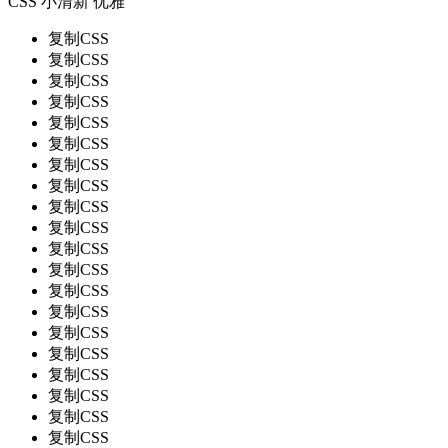
CSS
小清新
优雅
复制CSS
复制CSS
复制CSS
复制CSS
复制CSS
复制CSS
复制CSS
复制CSS
复制CSS
复制CSS
复制CSS
复制CSS
复制CSS
复制CSS
复制CSS
复制CSS
复制CSS
复制CSS
复制CSS
复制CSS