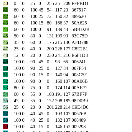
40
0
0
25
0
255
251
209
FFFBD1
41
60
0
100
45
54
117
23
367517
42
60
0
100
25
72
150
32
489620
43
60
0
100
15
80
166
37
50A625
44
60
0
100
0
91
189
43
5BBD2B
45
50
0
80
0
131
199
93
83C75D
46
35
0
60
0
175
215
136
AFD788
47
25
0
40
0
200
226
177
C8E2B1
48
12
0
20
0
230
241
216
E6F1D8
49
100
0
90
45
0
98
65
006241
50
100
0
90
25
0
127
84
007F54
51
100
0
90
15
0
140
94
008C5E
52
100
0
90
0
0
160
107
00A06B
53
80
0
75
0
0
174
114
00AE72
54
60
0
55
0
103
191
127
67BF7F
55
45
0
35
0
152
208
185
98D0B9
56
25
0
20
0
201
228
214
C9E4D6
57
100
0
40
45
0
103
107
00676B
58
100
0
40
25
0
132
137
008489
59
100
0
40
15
0
146
152
009298