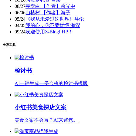
08/27
寻李白 【作者】余光中
06/06
山楂树 【作者】海子
05/24
《我从未爱过这世界》拜伦
04/05
我的心，你不要忧悒 海涅
09/24
欢迎使用Z-BlogPHP！
推荐工具
检讨书
AI一键生成一份合格的检讨书模版
小红书美食探店文案
美食文案不会写？AI来帮您。