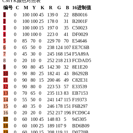
CMYK颜色对照表
编号
C
M
Y
K
R
G
B
16进制值
1
0
100
100
45
139
0
22
8B0016
2
0
100
100
25
178
0
31
B2001F
3
0
100
100
15
197
0
35
C50023
4
0
100
100
0
223
0
41
DF0029
5
0
85
70
0
229
70
70
E54646
6
0
65
50
0
238
124
107
EE7C6B
7
0
45
30
0
245
168
154
F5A89A
8
0
20
10
0
252
218
213
FCDAD5
9
0
90
80
45
142
30
32
8E1E20
10
0
90
80
25
182
41
43
B6292B
11
0
90
80
15
200
46
49
C82E31
12
0
90
80
0
223
53
57
E33539
13
0
70
65
0
235
113
83
EB7153
14
0
55
50
0
241
147
115
F19373
15
0
40
35
0
246
178
151
F6B297
16
0
20
20
0
252
217
196
FCD9C4
17
0
60
100
45
148
83
5
945305
18
0
60
100
25
189
107
9
BD6B09
19
0
60
100
15
208
119
11
D0770B