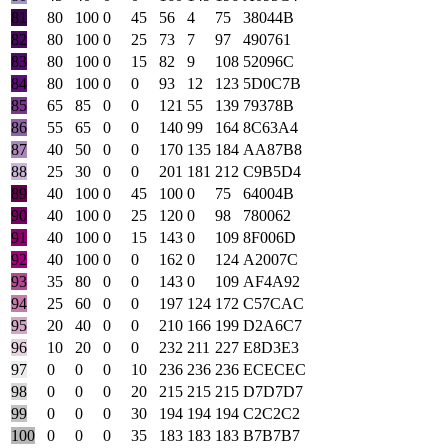
81
80
100
0
45
56
4
75
38044B
82
80
100
0
25
73
7
97
490761
83
80
100
0
15
82
9
108
52096C
84
80
100
0
0
93
12
123
5D0C7B
85
65
85
0
0
121
55
139
79378B
86
55
65
0
0
140
99
164
8C63A4
87
40
50
0
0
170
135
184
AA87B8
88
25
30
0
0
201
181
212
C9B5D4
89
40
100
0
45
100
0
75
64004B
90
40
100
0
25
120
0
98
780062
91
40
100
0
15
143
0
109
8F006D
92
40
100
0
0
162
0
124
A2007C
93
35
80
0
0
143
0
109
AF4A92
94
25
60
0
0
197
124
172
C57CAC
95
20
40
0
0
210
166
199
D2A6C7
96
10
20
0
0
232
211
227
E8D3E3
97
0
0
0
10
236
236
236
ECECEC
98
0
0
0
20
215
215
215
D7D7D7
99
0
0
0
30
194
194
194
C2C2C2
100
0
0
0
35
183
183
183
B7B7B7