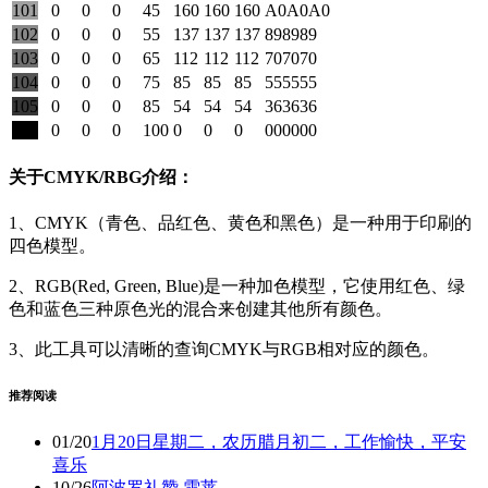
101
0
0
0
45
160
160
160
A0A0A0
102
0
0
0
55
137
137
137
898989
103
0
0
0
65
112
112
112
707070
104
0
0
0
75
85
85
85
555555
105
0
0
0
85
54
54
54
363636
106
0
0
0
100
0
0
0
000000
关于CMYK/RBG介绍：
1、CMYK（青色、品红色、黄色和黑色）是一种用于印刷的
四色模型。
2、RGB(Red, Green, Blue)是一种加色模型，它使用红色、绿
色和蓝色三种原色光的混合来创建其他所有颜色。
3、此工具可以清晰的查询CMYK与RGB相对应的颜色。
推荐阅读
01/20
1月20日星期二，农历腊月初二，工作愉快，平安
喜乐
10/26
阿波罗礼赞 雪莱