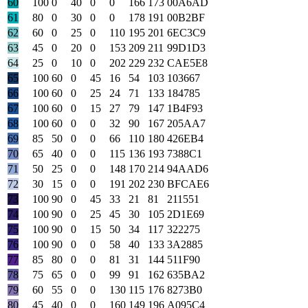
60
100
0
40
0
0
166
173
00A6AD
61
80
0
30
0
0
178
191
00B2BF
62
60
0
25
0
110
195
201
6EC3C9
63
45
0
20
0
153
209
211
99D1D3
64
25
0
10
0
202
229
232
CAE5E8
65
100
60
0
45
16
54
103
103667
66
100
60
0
25
24
71
133
184785
67
100
60
0
15
27
79
147
1B4F93
68
100
60
0
0
32
90
167
205AA7
69
85
50
0
0
66
110
180
426EB4
70
65
40
0
0
115
136
193
7388C1
71
50
25
0
0
148
170
214
94AAD6
72
30
15
0
0
191
202
230
BFCAE6
73
100
90
0
45
33
21
81
211551
74
100
90
0
25
45
30
105
2D1E69
75
100
90
0
15
50
34
117
322275
76
100
90
0
0
58
40
133
3A2885
77
85
80
0
0
81
31
144
511F90
78
75
65
0
0
99
91
162
635BA2
79
60
55
0
0
130
115
176
8273B0
80
45
40
0
0
160
149
196
A095C4