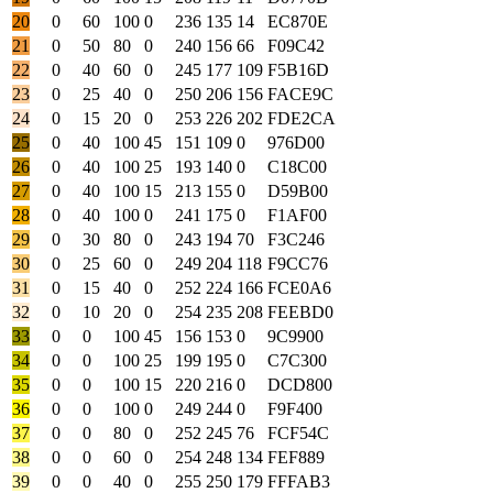
20
0
60
100
0
236
135
14
EC870E
21
0
50
80
0
240
156
66
F09C42
22
0
40
60
0
245
177
109
F5B16D
23
0
25
40
0
250
206
156
FACE9C
24
0
15
20
0
253
226
202
FDE2CA
25
0
40
100
45
151
109
0
976D00
26
0
40
100
25
193
140
0
C18C00
27
0
40
100
15
213
155
0
D59B00
28
0
40
100
0
241
175
0
F1AF00
29
0
30
80
0
243
194
70
F3C246
30
0
25
60
0
249
204
118
F9CC76
31
0
15
40
0
252
224
166
FCE0A6
32
0
10
20
0
254
235
208
FEEBD0
33
0
0
100
45
156
153
0
9C9900
34
0
0
100
25
199
195
0
C7C300
35
0
0
100
15
220
216
0
DCD800
36
0
0
100
0
249
244
0
F9F400
37
0
0
80
0
252
245
76
FCF54C
38
0
0
60
0
254
248
134
FEF889
39
0
0
40
0
255
250
179
FFFAB3