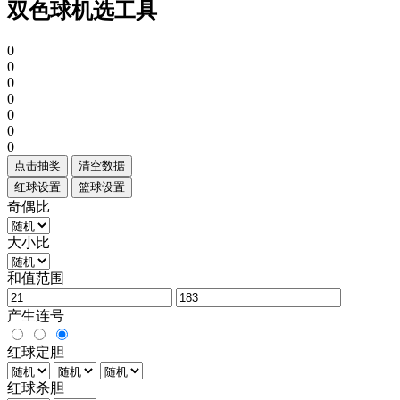
双色球机选工具
0
0
0
0
0
0
0
点击抽奖
清空数据
红球设置
篮球设置
奇偶比
大小比
和值范围
产生连号
红球定胆
红球杀胆