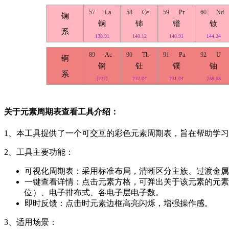
57
La
58
Ce
59
Pr
60
Nd
镧
镧
铈
镨
钕
系
138.91
140.12
140.91
144.24
89
Ac
90
Th
91
Pa
92
U
锕
锕
钍
镤
铀
系
[227]
232.04
231.04
238.03
关于元素周期表查看工具介绍：
1、本工具提供了一个可交互的彩色元素周期表，旨在帮助学习
2、工具主要功能：
可视化周期表：采用标准布局，清晰区分主族、过渡金属
一键查看详情：点击元素方格，可弹出关于该元素的元素
位）、电子排布式、各电子层电子数。
即时反馈：点击时元素边框高亮闪烁，增强操作感。
3、适用场景：