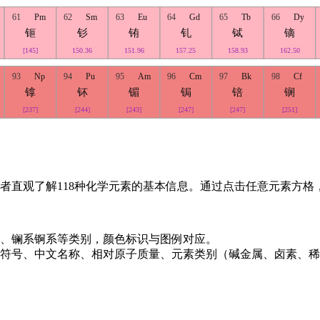
61
Pm
62
Sm
63
Eu
64
Gd
65
Tb
66
Dy
钷
钐
铕
钆
铽
镝
[145]
150.36
151.96
157.25
158.93
162.50
93
Np
94
Pu
95
Am
96
Cm
97
Bk
98
Cf
镎
钚
镅
锔
锫
锎
[237]
[244]
[243]
[247]
[247]
[251]
者直观了解118种化学元素的基本信息。通过点击任意元素方格
、镧系锕系等类别，颜色标识与图例对应。
符号、中文名称、相对原子质量、元素类别（碱金属、卤素、稀