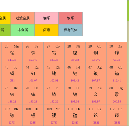
金属
过渡金属
镧系
锕系
金属
非金属
卤素
稀有气体
25
Mn
26
Fe
27
Co
28
Ni
29
Cu
30
Zn
锰
铁
钴
镍
铜
锌
54.938
55.845
58.933
58.693
63.546
65.38
43
Tc
44
Ru
45
Rh
46
Pd
47
Ag
48
Cd
锝
钌
铑
钯
银
镉
[98]
101.07
102.91
106.42
107.87
112.41
75
Re
76
Os
77
Ir
78
Pt
79
Au
80
Hg
铼
锇
铱
铂
金
汞
186.21
190.23
192.22
195.08
196.97
200.59
107
Bh
108
Hs
109
Mt
110
Ds
111
Rg
112
Cn
𬭛
𬭶
鿏
𫟼
𬬭
鎶
[270]
[269]
[278]
[281]
[282]
[285]