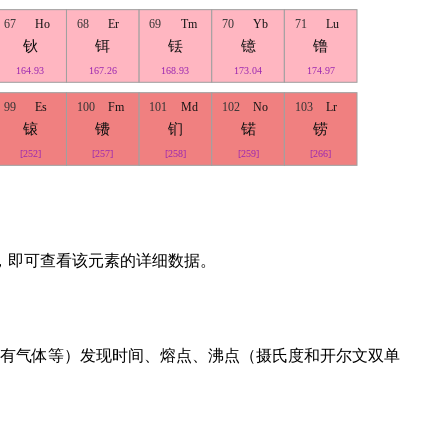
67
Ho
68
Er
69
Tm
70
Yb
71
Lu
钬
铒
铥
镱
镥
164.93
167.26
168.93
173.04
174.97
99
Es
100
Fm
101
Md
102
No
103
Lr
锿
镄
钔
锘
铹
[252]
[257]
[258]
[259]
[266]
，即可查看该元素的详细数据。
有气体等）发现时间、熔点、沸点（摄氏度和开尔文双单