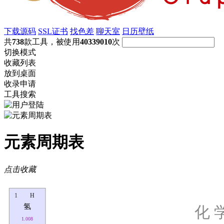
下载源码
SSL证书
找色差
聊天室
日历壁纸
共
738
款工具，被使用
40339010
次
切换模式
收藏列表
放到桌面
收录申请
工具搜索
元素周期表
点击收藏
1
H
氢
化 
1.008