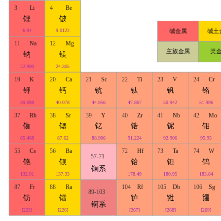
3
Li
4
Be
锂
铍
碱金属
碱土
6.94
9.0122
11
Na
12
Mg
主族金属
类
钠
镁
22.990
24.305
19
K
20
Ca
21
Sc
22
Ti
23
V
24
Cr
钾
钙
钪
钛
钒
铬
39.098
40.078
44.956
47.867
50.942
51.996
37
Rb
38
Sr
39
Y
40
Zr
41
Nb
42
Mo
铷
锶
钇
锆
铌
钼
85.468
87.62
88.906
91.224
92.906
95.95
55
Cs
56
Ba
72
Hf
73
Ta
74
W
57-71
铯
钡
铪
钽
钨
镧系
132.91
137.33
178.49
180.95
183.84
87
Fr
88
Ra
104
Rf
105
Db
106
Sg
89-103
钫
镭
𬬻
𬭊
𬭳
锕系
[223]
[226]
[267]
[268]
[269]