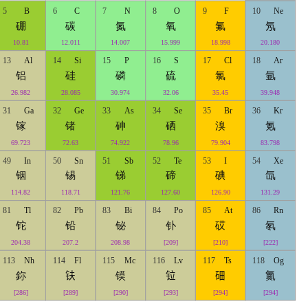
5
B
6
C
7
N
8
O
9
F
10
Ne
硼
碳
氮
氧
氟
氖
10.81
12.011
14.007
15.999
18.998
20.180
13
Al
14
Si
15
P
16
S
17
Cl
18
Ar
铝
硅
磷
硫
氯
氩
26.982
28.085
30.974
32.06
35.45
39.948
31
Ga
32
Ge
33
As
34
Se
35
Br
36
Kr
镓
锗
砷
硒
溴
氪
69.723
72.63
74.922
78.96
79.904
83.798
49
In
50
Sn
51
Sb
52
Te
53
I
54
Xe
铟
锡
锑
碲
碘
氙
114.82
118.71
121.76
127.60
126.90
131.29
81
Tl
82
Pb
83
Bi
84
Po
85
At
86
Rn
铊
铅
铋
钋
砹
氡
204.38
207.2
208.98
[209]
[210]
[222]
113
Nh
114
Fl
115
Mc
116
Lv
117
Ts
118
Og
鉨
𫓧
镆
𫟷
鿬
鿫
[286]
[289]
[290]
[293]
[294]
[294]