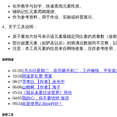
化学教学与自学，快速查阅元素性质。
辅助记忆元素周期规律。
作为参考资料，用于作业、实验或科普展示。
4、关于工具说明：
原子量加方括号表示该元素最稳定同位素的质量数（放射
部分超重元素（如𬬻及以后）的熔沸点数据尚不完整，以
注意：本工具元素的信息来自网络收集，仅供参考使用，
推荐阅读
01/20
1月20日星期二，农历腊月初二，工作愉快，平安喜
10/26
阿波罗礼赞 雪莱
08/27
寻李白 【作者】余光中
06/06
山楂树 【作者】海子
05/24
《我从未爱过这世界》拜伦
04/05
我的心，你不要忧悒 海涅
09/24
欢迎使用Z-BlogPHP！
推荐工具