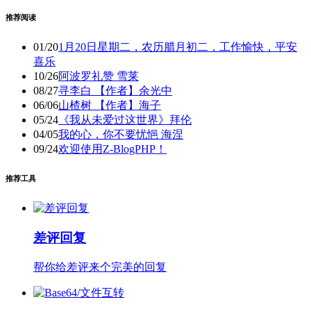
推荐阅读
01/20
1月20日星期二，农历腊月初二，工作愉快，平安
喜乐
10/26
阿波罗礼赞 雪莱
08/27
寻李白 【作者】余光中
06/06
山楂树 【作者】海子
05/24
《我从未爱过这世界》拜伦
04/05
我的心，你不要忧悒 海涅
09/24
欢迎使用Z-BlogPHP！
推荐工具
差评回复
帮你给差评来个完美的回复