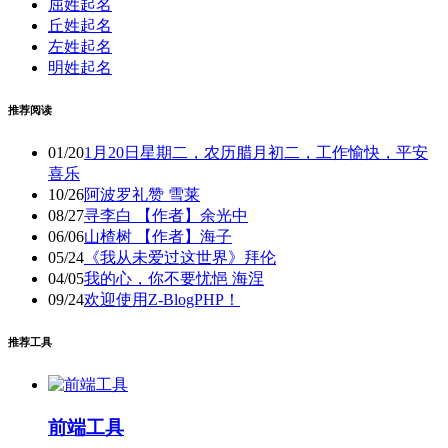
屈姓起名
丘姓起名
左姓起名
明姓起名
推荐阅读
01/20
1月20日星期二，农历腊月初二，工作愉快，平安
喜乐
10/26
阿波罗礼赞 雪莱
08/27
寻李白 【作者】余光中
06/06
山楂树 【作者】海子
05/24
《我从未爱过这世界》拜伦
04/05
我的心，你不要忧悒 海涅
09/24
欢迎使用Z-BlogPHP！
推荐工具
前端工具