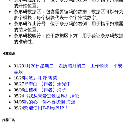
的开始位置。
条形码数据区：包含需要编码的数据，数据区可以分为
多个模块，每个模块代表一个字符或数字。
条形码终止符号：位于条形码的右侧，用于指示扫描器
的结束位置。
条形码校验符：位于数据区下方，用于验证条形码数据
的准确性。
推荐阅读
01/20
1月20日星期二，农历腊月初二，工作愉快，平安
喜乐
10/26
阿波罗礼赞 雪莱
08/27
寻李白 【作者】余光中
06/06
山楂树 【作者】海子
05/24
《我从未爱过这世界》拜伦
04/05
我的心，你不要忧悒 海涅
09/24
欢迎使用Z-BlogPHP！
推荐工具