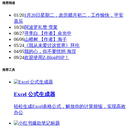
推荐阅读
01/20
1月20日星期二，农历腊月初二，工作愉快，平安
喜乐
10/26
阿波罗礼赞 雪莱
08/27
寻李白 【作者】余光中
06/06
山楂树 【作者】海子
05/24
《我从未爱过这世界》拜伦
04/05
我的心，你不要忧悒 海涅
09/24
欢迎使用Z-BlogPHP！
推荐工具
Excel 公式生成器
轻松生成Excel表格公式，解放你的计算烦恼，实现高效
办公