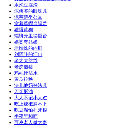
水泡豆腐渣
泥佛爷的眼珠儿
泥菩萨坐公堂
拿着草帽当锅盖
猫撂黄狗
螺蛳壳里摆擂台
媒婆夸姑娘
老蜘蛛的内脏
刘阿斗的江山
老太太纺纱
老虎借猪
鸡毛掸沾水
黄瓜拉秧
法儿他妈哭法儿
刀切酥油
大人不记小人过
吃上辣椒屙不下
吃豆腐怕扎牙根
半夜里和面
百岁老人做大寿