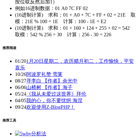
按位取反然后加1）
例如16进制数据：01 A0 7C FF 02
(16进制计算) 求和：01 + A0 + 7C + FF + 02 = 21E 取
模：21E % 100 = 1E 计算：100 - 1E = E2
(10进制计算) 求和：01 + 160 + 124 + 255 + 02 = 542
取模：542 % 256 = 30 计算：256 - 30 = 226
推荐阅读
01/20
1月20日星期二，农历腊月初二，工作愉快，平安
喜乐
10/26
阿波罗礼赞 雪莱
08/27
寻李白 【作者】余光中
06/06
山楂树 【作者】海子
05/24
《我从未爱过这世界》拜伦
04/05
我的心，你不要忧悒 海涅
09/24
欢迎使用Z-BlogPHP！
推荐工具