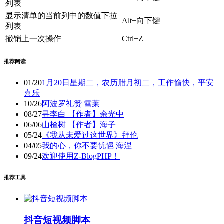
列表
显示清单的当前列中的数值下拉
Alt+向下键
列表
撤销上一次操作
Ctrl+Z
推荐阅读
01/20
1月20日星期二，农历腊月初二，工作愉快，平安
喜乐
10/26
阿波罗礼赞 雪莱
08/27
寻李白 【作者】余光中
06/06
山楂树 【作者】海子
05/24
《我从未爱过这世界》拜伦
04/05
我的心，你不要忧悒 海涅
09/24
欢迎使用Z-BlogPHP！
推荐工具
抖音短视频脚本