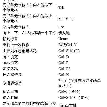
完成单元格输入并向右选取下一
Tab
个单元格
完成单元格输入并向左选取上一
Shift+Tab
个单元格
取消单元格输入
Esc
向上、下、左或右移动一个字符
箭头键
移到行首
Home
重复上一次操作
F4或Ctrl+Y
由行列标志创建名称
Ctrl+Shift+F3
向下填充
Ctrl+D
向右填充
Ctrl+R
定义名称
Ctrl+F3
插入超链接
Ctrl+K
Enter（在具有超链接的单
激活超链接
元格中）
输入日期
Ctrl+;（分号）
输入时间
Ctrl+Shift+:（冒号）
显示清单的当前列中的数值下拉
Alt+向下键