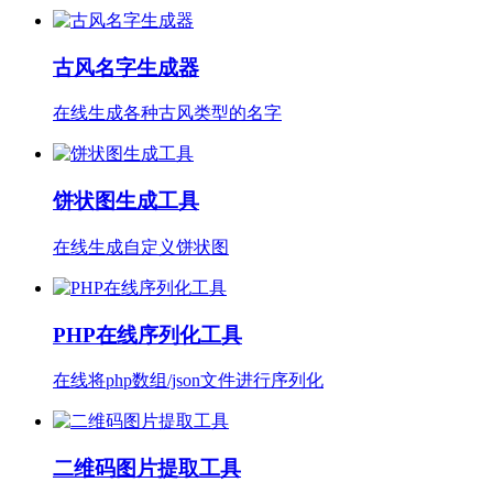
古风名字生成器
在线生成各种古风类型的名字
饼状图生成工具
在线生成自定义饼状图
PHP在线序列化工具
在线将php数组/json文件进行序列化
二维码图片提取工具