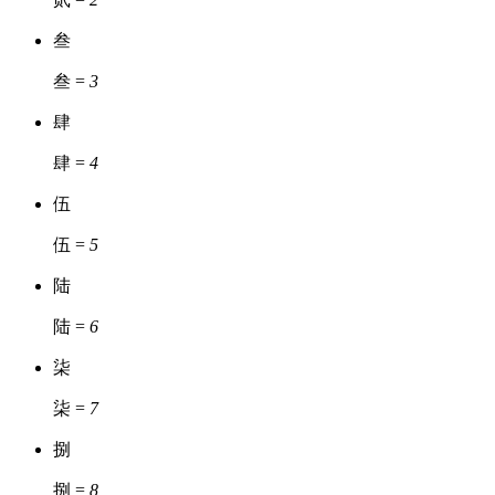
叁
叁 =
3
肆
肆 =
4
伍
伍 =
5
陆
陆 =
6
柒
柒 =
7
捌
捌 =
8