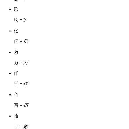
玖
玖 =
9
亿
亿 =
亿
万
万 =
万
仟
千 =
仟
佰
百 =
佰
拾
十 =
拾