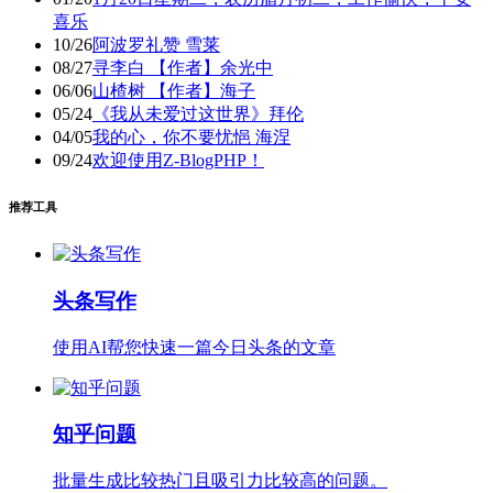
喜乐
10/26
阿波罗礼赞 雪莱
08/27
寻李白 【作者】余光中
06/06
山楂树 【作者】海子
05/24
《我从未爱过这世界》拜伦
04/05
我的心，你不要忧悒 海涅
09/24
欢迎使用Z-BlogPHP！
推荐工具
头条写作
使用AI帮您快速一篇今日头条的文章
知乎问题
批量生成比较热门且吸引力比较高的问题。