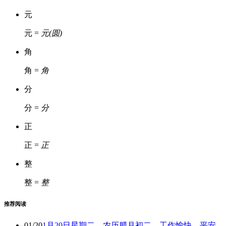
元
元 =
元(圆)
角
角 =
角
分
分 =
分
正
正 =
正
整
整 =
整
推荐阅读
01/20
1月20日星期二，农历腊月初二，工作愉快，平安