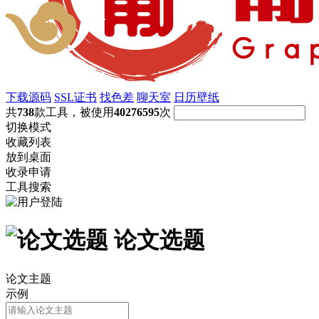
下载源码
SSL证书
找色差
聊天室
日历壁纸
共
738
款工具，被使用
40276595
次
切换模式
收藏列表
放到桌面
收录申请
工具搜索
论文选题
论文主题
示例